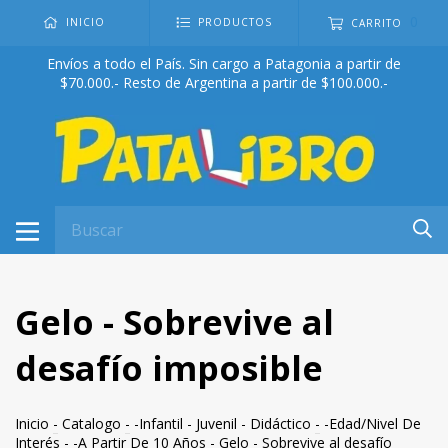
0
INICIO
PRODUCTOS
CARRITO
Envíos a todo el País. Sin cargo a Patagonia a partir de
$70.000.- Resto de Argentina a partir de $100.000.-
Gelo - Sobrevive al
desafío imposible
Inicio
-
Catalogo
-
-Infantil - Juvenil - Didáctico
-
-Edad/Nivel De
Interés
-
-A Partir De 10 Años
-
Gelo - Sobrevive al desafío