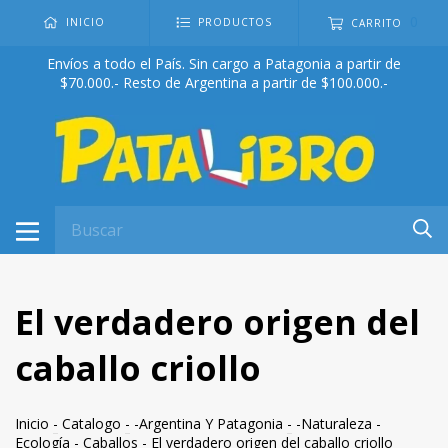
0
INICIO
PRODUCTOS
CARRITO
Envíos a todo el País. Sin cargo a Patagonia a partir de
$70.000.- Resto de Argentina a partir de $100.000.-
El verdadero origen del
caballo criollo
Inicio
-
Catalogo
-
-Argentina Y Patagonia
-
-Naturaleza -
Ecología
-
Caballos
-
El verdadero origen del caballo criollo