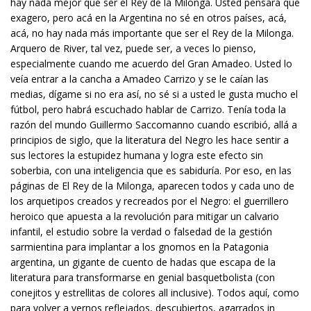
hay nada mejor que ser el Rey de la Milonga. Usted pensará que
exagero, pero acá en la Argentina no sé en otros países, acá,
acá, no hay nada más importante que ser el Rey de la Milonga.
Arquero de River, tal vez, puede ser, a veces lo pienso,
especialmente cuando me acuerdo del Gran Amadeo. Usted lo
veía entrar a la cancha a Amadeo Carrizo y se le caían las
medias, dígame si no era así, no sé si a usted le gusta mucho el
fútbol, pero habrá escuchado hablar de Carrizo. Tenía toda la
razón del mundo Guillermo Saccomanno cuando escribió, allá a
principios de siglo, que la literatura del Negro les hace sentir a
sus lectores la estupidez humana y logra este efecto sin
soberbia, con una inteligencia que es sabiduría. Por eso, en las
páginas de El Rey de la Milonga, aparecen todos y cada uno de
los arquetipos creados y recreados por el Negro: el guerrillero
heroico que apuesta a la revolución para mitigar un calvario
infantil, el estudio sobre la verdad o falsedad de la gestión
sarmientina para implantar a los gnomos en la Patagonia
argentina, un gigante de cuento de hadas que escapa de la
literatura para transformarse en genial basquetbolista (con
conejitos y estrellitas de colores all inclusive). Todos aquí, como
para volver a vernos reflejados, descubiertos, agarrados in