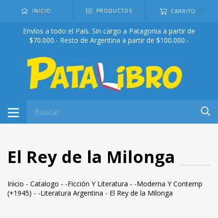
0
INICIO
PRODUCTOS
CARRITO
Envíos a todo el País. Sin cargo a Patagonia a partir de
$70.000.- Resto de Argentina a partir de $100.000.-
El Rey de la Milonga
Inicio
-
Catalogo
-
-Ficción Y Literatura
-
-Moderna Y Contemp
(+1945)
-
-Literatura Argentina
-
El Rey de la Milonga