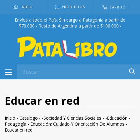
0
INICIO
PRODUCTOS
CARRITO
Envíos a todo el País. Sin cargo a Patagonia a partir de
$70.000.- Resto de Argentina a partir de $100.000.-
Educar en red
Inicio
-
Catalogo
-
-Sociedad Y Ciencias Sociales
-
-Educación -
Pedagogía
-
Educación: Cuidado Y Orientación De Alumnos
-
Educar en red