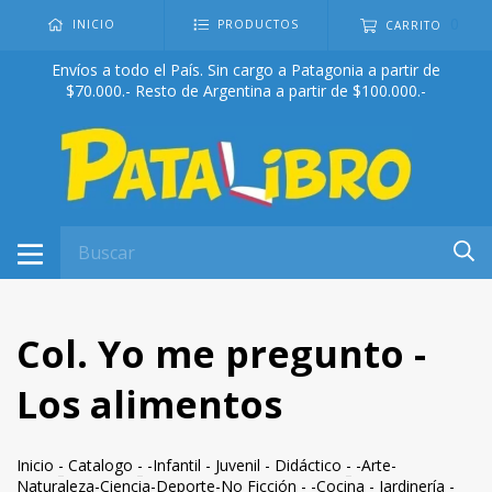
0
INICIO
PRODUCTOS
CARRITO
Envíos a todo el País. Sin cargo a Patagonia a partir de
$70.000.- Resto de Argentina a partir de $100.000.-
Col. Yo me pregunto -
Los alimentos
Inicio
-
Catalogo
-
-Infantil - Juvenil - Didáctico
-
-Arte-
Naturaleza-Ciencia-Deporte-No Ficción
-
-Cocina - Jardinería -