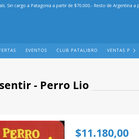
aís. Sin cargo a Patagonia a partir de $70.000.- Resto de Argentina a p
FERTAS
EVENTOS
CLUB PATALIBRO
VENTAS POR
sentir - Perro Lio
$11.180,00