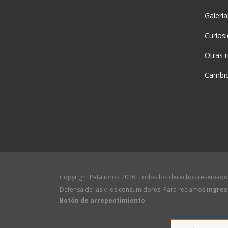
Galerí
Curios
Otras 
Cambio
Copyright Patalibro - 2026. Todos los derechos reservado
Defensa de las y los consumidores. Para reclamos
ingres
Botón de arrepentimiento