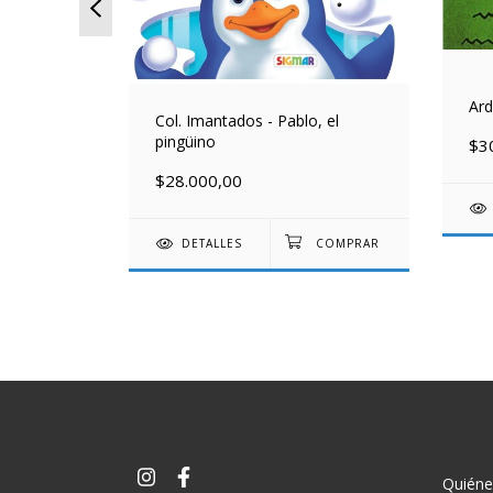
Ard
Col. Imantados - Pablo, el
pingüino
$3
ongamos
$28.000,00
DETALLES
Quién