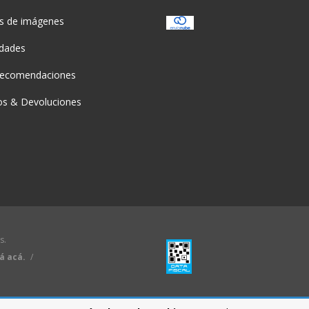
as de imágenes
idades
recomendaciones
s & Devoluciones
s.
á acá.
/