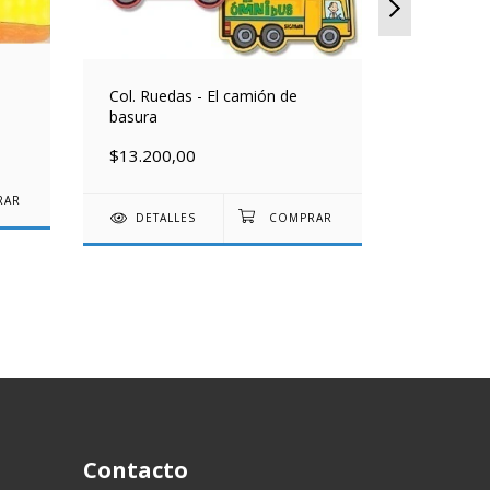
Col. Ruedas - El camión de
Perro tie
basura
$30.000
$13.200,00
DETAL
DETALLES
Contacto