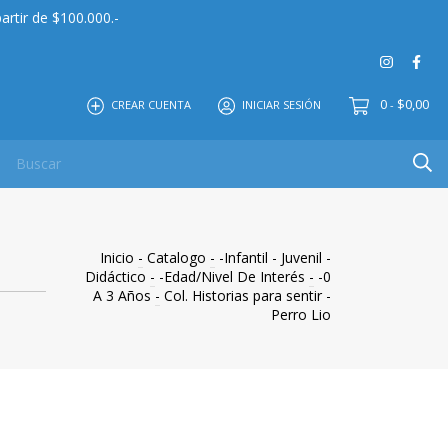
artir de $100.000.-
0
$0,00
CREAR CUENTA
INICIAR SESIÓN
-
 MAYOR
EDITORIAL
CONTACTO
NOSOTROS
Inicio
-
Catalogo
-
-Infantil - Juvenil -
Didáctico
-
-Edad/Nivel De Interés
-
-0
A 3 Años
-
Col. Historias para sentir -
Perro Lio