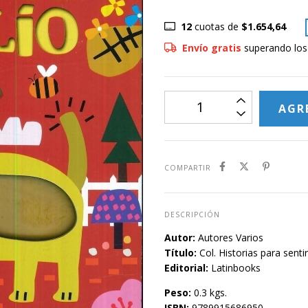
12
cuotas de
$1.654,64
Envío gratis
superando lo
COMPARTIR
DESCRIPCIÓN
Autor:
Autores Varios
Título:
Col. Historias para sentir
Editorial:
Latinbooks
Peso:
0.3 kgs.
ISBN:
9789915686950