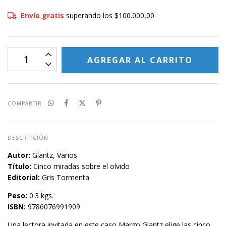
Envío gratis
superando los
$100.000,00
COMPARTIR
DESCRIPCIÓN
Autor:
Glantz, Varios
Título:
Cinco miradas sobre el olvido
Editorial:
Gris Tormenta
Peso:
0.3 kgs.
ISBN:
9786076991909
Una lectora invitada en este caso Margo Glantz elige las cinco