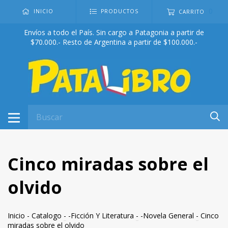
0
INICIO
PRODUCTOS
CARRITO
Envíos a todo el País. Sin cargo a Patagonia a partir de
$70.000.- Resto de Argentina a partir de $100.000.-
Cinco miradas sobre el
olvido
Inicio
-
Catalogo
-
-Ficción Y Literatura
-
-Novela General
-
Cinco
miradas sobre el olvido