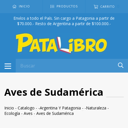
0
INICIO
PRODUCTOS
CARRITO
Envíos a todo el País. Sin cargo a Patagonia a partir de
$70.000.- Resto de Argentina a partir de $100.000.-
Aves de Sudamérica
Inicio
-
Catalogo
-
-Argentina Y Patagonia
-
-Naturaleza -
Ecología
-
Aves
-
Aves de Sudamérica