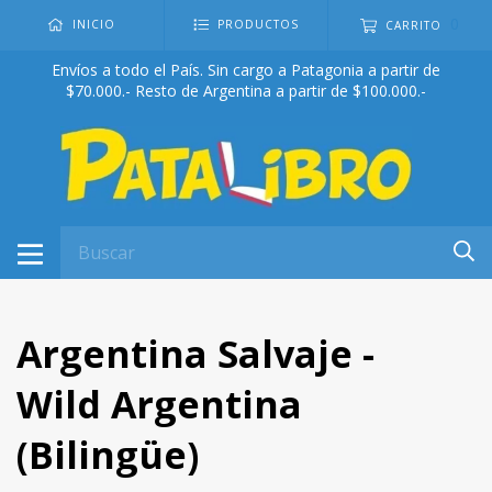
0
INICIO
PRODUCTOS
CARRITO
Envíos a todo el País. Sin cargo a Patagonia a partir de
$70.000.- Resto de Argentina a partir de $100.000.-
Argentina Salvaje -
Wild Argentina
(Bilingüe)