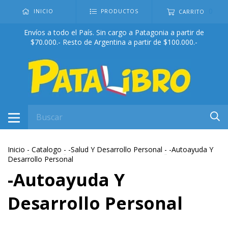
0
INICIO
PRODUCTOS
CARRITO
Envíos a todo el País. Sin cargo a Patagonia a partir de
$70.000.- Resto de Argentina a partir de $100.000.-
Inicio
-
Catalogo
-
-Salud Y Desarrollo Personal
-
-Autoayuda Y
Desarrollo Personal
-Autoayuda Y
Desarrollo Personal